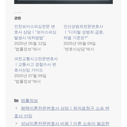
관련
인천보이스피싱전문 변
안산성범죄전문변호사
호사 상담ㅣ”보이스피싱
ㅣ”디지털 성범죄 급증,
발생시 대처방법”
처벌 기준은?”
2025년 05월 12일
2025년 05월 09일
"법률정보"에서
"변호사상담"에서
과천교통사고전문변호사
ㅣ교통사고 경찰수사 변
호사선임 가이드
2025년 07월 09일
"법률정보"에서
Categories
법률정보
평택이혼전문변호사 상담ㅣ위자료청구 소송 변
호사 선임
성남이혼전문변호사 비용┃이혼 소송이 필요한