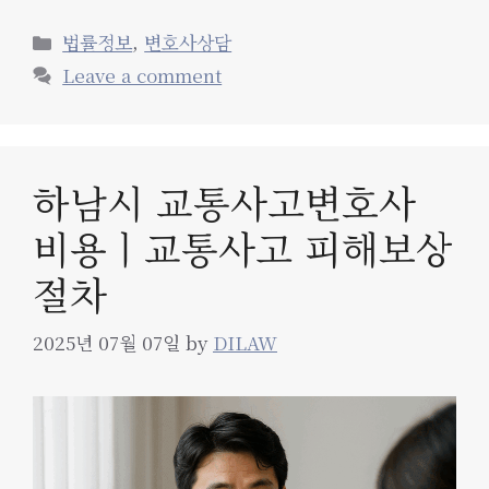
Categories
법률정보
,
변호사상담
Leave a comment
하남시 교통사고변호사
비용ㅣ교통사고 피해보상
절차
2025년 07월 07일
by
DILAW