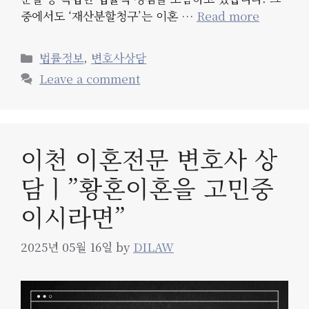
중에서도 ‘재산분할청구’는 이혼 …
Read more
Categories
법률정보
,
변호사상담
Leave a comment
이천 이혼전문 변호사 상
담ㅣ”황혼이혼을 고민중
이시라면”
2025년 05월 16일
by
DILAW