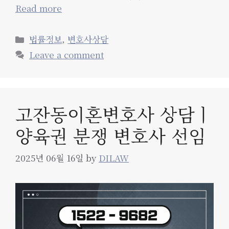
Read more
Categories
법률정보
,
변호사상담
Leave a comment
고잔동이혼변호사 상담ㅣ
양육권 분쟁 변호사 선임
2025년 06월 16일
by
DILAW