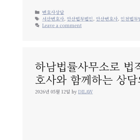
Categories
변호사상담
Tags
서산변호사
,
안산법무법인
,
안산변호사
,
인천법무
Leave a comment
하남법률사무소로 법적
호사와 함께하는 상담
2026년 05월 12일
by
DILAW