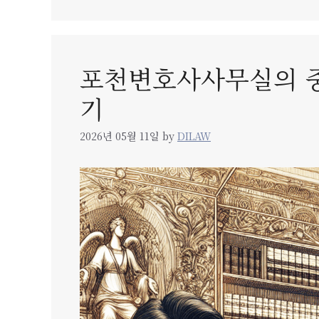
포천변호사사무실의 중
기
2026년 05월 11일
by
DILAW